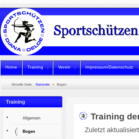
Home
Training
Verein
Impressum/Datenschutz
Aktuelle Seite:
Startseite
Bogen
Training
Training d
Allgemein
Zuletzt aktualisie
Bogen